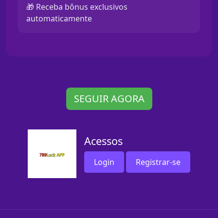
🎁 Receba bônus exclusivos
automaticamente
SEGUIR AGORA
Acessos
Login
Registrar-se