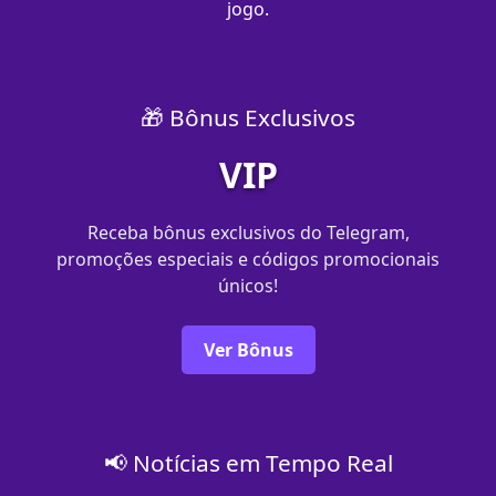
jogo.
🎁 Bônus Exclusivos
VIP
Receba bônus exclusivos do Telegram,
promoções especiais e códigos promocionais
únicos!
Ver Bônus
📢 Notícias em Tempo Real