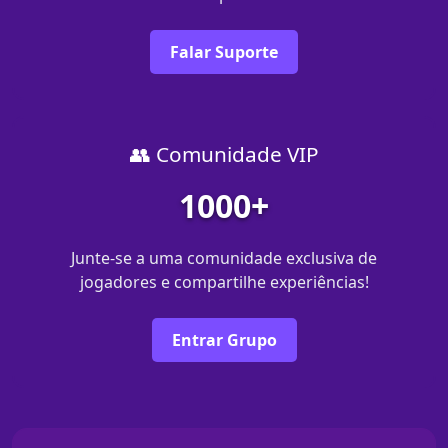
Falar Suporte
👥 Comunidade VIP
1000+
Junte-se a uma comunidade exclusiva de
jogadores e compartilhe experiências!
Entrar Grupo