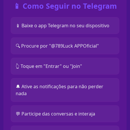
📱 Como Seguir no Telegram
📱 Baixe o app Telegram no seu dispositivo
🔍 Procure por "@789Luck APPOficial"
👆 Toque em "Entrar" ou "Join"
🔔 Ative as notificações para não perder
nada
💬 Participe das conversas e interaja