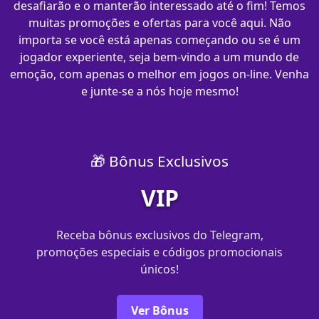
desafiarão e o manterão interessado até o fim! Temos
muitas promoções e ofertas para você aqui. Não
importa se você está apenas começando ou se é um
jogador experiente, seja bem-vindo a um mundo de
emoção, com apenas o melhor em jogos on-line. Venha
e junte-se a nós hoje mesmo!
🎁 Bônus Exclusivos
VIP
Receba bônus exclusivos do Telegram,
promoções especiais e códigos promocionais
únicos!
Ver Bônus