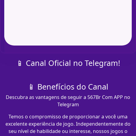
📱 Canal Oficial no Telegram!
📱 Benefícios do Canal
Descubra as vantagens de seguir a 567Br Com APP no
Telegram
Temos o compromisso de proporcionar a você uma
excelente experiência de jogo. Independentemente do
seu nível de habilidade ou interesse, nossos jogos o