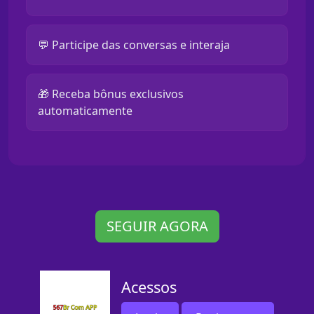
💬 Participe das conversas e interaja
🎁 Receba bônus exclusivos
automaticamente
SEGUIR AGORA
Acessos