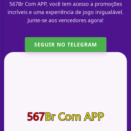
567Br Com APP, você tem acesso a promoções
incríveis e uma experiência de jogo inigualável.
Junte-se aos vencedores agora!
SEGUIR NO TELEGRAM