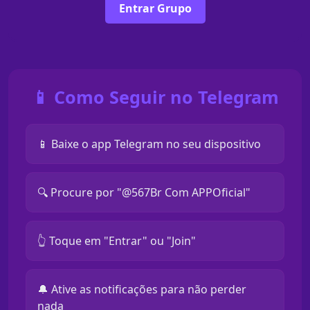
Entrar Grupo
📱 Como Seguir no Telegram
📱 Baixe o app Telegram no seu dispositivo
🔍 Procure por "@567Br Com APPOficial"
👆 Toque em "Entrar" ou "Join"
🔔 Ative as notificações para não perder
nada